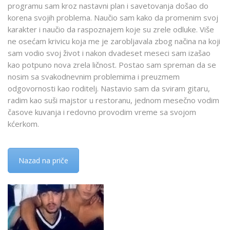
programu sam kroz nastavni plan i savetovanja došao do
korena svojih problema. Naučio sam kako da promenim svoj
karakter i naučio da raspoznajem koje su zrele odluke. Više
ne osećam krivicu koja me je zarobljavala zbog načina na koji
sam vodio svoj život i nakon dvadeset meseci sam izašao
kao potpuno nova zrela ličnost. Postao sam spreman da se
nosim sa svakodnevnim problemima i preuzmem
odgovornosti kao roditelj. Nastavio sam da sviram gitaru,
radim kao suši majstor u restoranu, jednom mesečno vodim
časove kuvanja i redovno provodim vreme sa svojom
kćerkom.
Nazad na priče