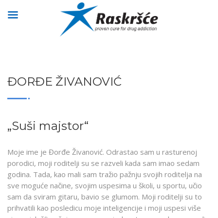
ĐORĐE ŽIVANOVIĆ
„Suši majstor“
Moje ime je Đorđe Živanović. Odrastao sam u rasturenoj
porodici, moji roditelji su se razveli kada sam imao sedam
godina. Tada, kao mali sam tražio pažnju svojih roditelja na
sve moguće načine, svojim uspesima u školi, u sportu, učio
sam da sviram gitaru, bavio se glumom. Moji roditelji su to
prihvatili kao posledicu moje inteligencije i moji uspesi više