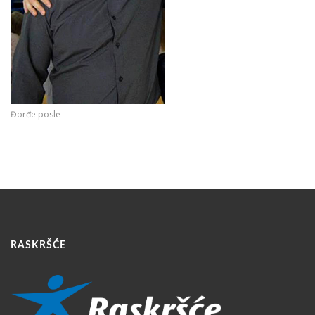
Đorđe posle
RASKRŠĆE