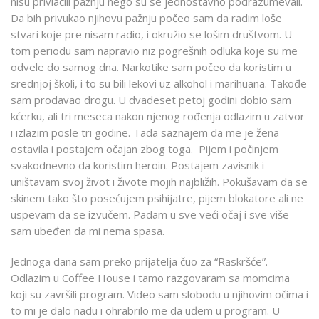
nisu privlačili pažnju nego su se jednostavno podrazumevali.
Da bih privukao njihovu pažnju počeo sam da radim loše
stvari koje pre nisam radio, i okružio se lošim društvom. U
tom periodu sam napravio niz pogrešnih odluka koje su me
odvele do samog dna. Narkotike sam počeo da koristim u
srednjoj školi, i to su bili lekovi uz alkohol i marihuana. Takođe
sam prodavao drogu. U dvadeset petoj godini dobio sam
kćerku, ali tri meseca nakon njenog rođenja odlazim u zatvor
i izlazim posle tri godine. Tada saznajem da me je žena
ostavila i postajem očajan zbog toga. Pijem i počinjem
svakodnevno da koristim heroin. Postajem zavisnik i
uništavam svoj život i živote mojih najbližih. Pokušavam da se
skinem tako što posećujem psihijatre, pijem blokatore ali ne
uspevam da se izvučem. Padam u sve veći očaj i sve više
sam ubeđen da mi nema spasa.
Jednoga dana sam preko prijatelja čuo za “Raskršće”.
Odlazim u Coffee House i tamo razgovaram sa momcima
koji su završili program. Video sam slobodu u njihovim očima i
to mi je dalo nadu i ohrabrilo me da uđem u program. U