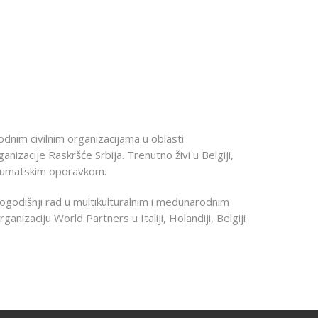
nim civilnim organizacijama u oblasti
nizacije Raskršće Srbija. Trenutno živi u Belgiji,
traumatskim oporavkom.
gogodišnji rad u multikulturalnim i međunarodnim
anizaciju World Partners u Italiji, Holandiji, Belgiji