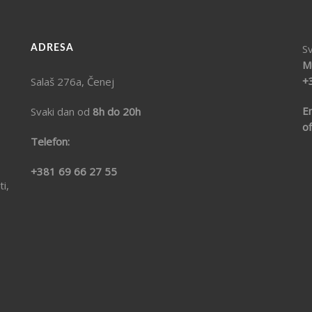
S
ADRESA
Mu
+
Salaš 276a, Čenej
Em
Svaki dan od
8h do 20h
o
Telefon:
+381 69 66 27 55
i,