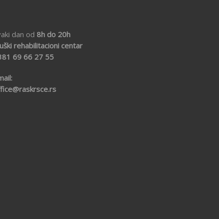
vaki dan od
8h do 20h
ški rehabilitacioni centar
381 69
66 27 55
ail:
ffice@raskrsce.rs