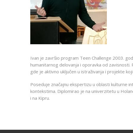
Ivan je završio program Teen Challenge 2003. god
humanitarnog delovanja i oporavka od zavisnosti. Pos
gde je aktivno uključen u istraživanja i projekte 
Poseduje značajnu ekspertizu u oblasti kulturne in
kontekstima. Diplomirao je na univerzitetu u Holandij
i na Kipru.