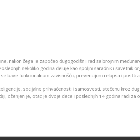
ine, nakon čega je započeo dugogodišnji rad sa brojnim međunarod
lednjih nekoliko godina deluje kao spoljni saradnik i savetnik orga
koji se bave funkcionalnom zavisnošću, prevencijom relapsa i post
teligencije, socijalne prihvaćenosti i samosvesti, stečenu kroz du
i, oženjen je, otac je dvoje dece i poslednjih 14 godina radi za org