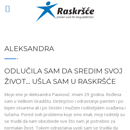
ALEKSANDRA
ODLUČILA SAM DA SREDIM SVOJ
ŽIVOT… UŠLA SAM U RASKRŠĆE
Moje ime je Aleksandra Paunović. Imam 29 godina. Rođena
sam u Velikom Gradištu. Detinjstvo i odrastanje pamtim i po
lepim stvarima ali i po čestim i mučnim roditeljskim svađama i
tučama. Pored svih problema koje smo imali, moji roditelji su
se trudili da nam obezbede sve što nam je potrebno za
normalan život. Tokom odrastanja uvek sam se trudila da