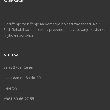
RASKRŠĆE
Udruženje za lečenje narkomanije bolesti zavisnosti, Novi
Sad. Rehabilitacioni centar, prevencija, savetovanje zavisnika
i njihovih porodica.
ADRESA
Salaš 276a, Čenej
Svaki dan od
8h do 20h
Telefon:
+381 69 66 27 55