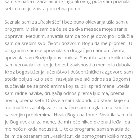
sam se našla u začaranom krugu ali ovog puta sam priznala
sebi da mi je zaista potrebna pomoć.
Saznala sam za „Raskršće“ i bez puno oklevanja ušla sam u
program. Mislila sam da će se za dva meseca moje stanje
popraviti. Međutim, shvatila sam da to nije dovoljno i odlučila
sam da sredim svoj život i dozvolim Bogu da me promeni. U
programu sam se upoznala sa drugačijim načinom života,
upoznala sam Božiju ljubav i milost. Shvatila sam u koliko laži
sam verovala i koliko je bolest zavisnosti u meni bila duboka.
Kroz bogosluženja, učeništvo i dušebrižničke razgovore sam
stekla bolju sliku o sebi, razvijala sve jači odnos sa Bogom i
suočavala se sa problemima koji su bili ispred mene. Stekla
sam radne navike, drugačiji odnos prema ljudima, prema
novcu, prema sebi. Doživela sam slobodu od stvari koje su
me mučile i zarobljavale i konačno sam mogla da se suočim
sa svojim problemima. Hvala Bogu na tome. Shvatila sam da
je Bog uvek tu za mene, da mi neće nikad okrenuti leđa i da
me neće nikada napustiti. U toku programa sam shvatila da
želim da ostanem pri „Raskršću“, da pomognem koliko mogu.