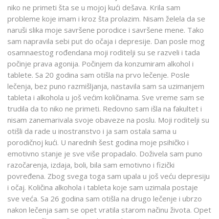
niko ne primeti šta se u mojoj kući dešava. Krila sam
probleme koje imam i kroz šta prolazim. Nisam želela da se
naruši slika moje savršene porodice i savršene mene. Tako
sam napravila sebi put do očaja i depresije. Dan posle mog
osamnaestog rođendana moji roditelji su se razveli i tada
počinje prava agonija. Počinjem da konzumiram alkohol i
tablete. Sa 20 godina sam otišla na prvo lečenje. Posle
lečenja, bez puno razmišljanja, nastavila sam sa uzimanjem
tableta i alkohola u još većim količinama. Sve vreme sam se
trudila da to niko ne primeti. Redovno sam išla na fakultet i
nisam zanemarivala svoje obaveze na poslu. Moji roditelji su
otišli da rade u inostranstvo i ja sam ostala sama u
porodičnoj kući. U narednih šest godina moje psihičko i
emotivno stanje je sve više propadalo. Doživela sam puno
razočarenja, izdaja, boli, bila sam emotivno i fizički
povređena. Zbog svega toga sam upala u još veću depresiju
i očaj. Količina alkohola i tableta koje sam uzimala postaje
sve veća. Sa 26 godina sam otišla na drugo lečenje i ubrzo
nakon lečenja sam se opet vratila starom načinu života. Opet