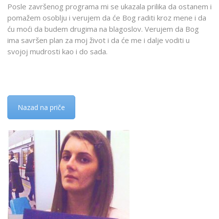
Posle završenog programa mi se ukazala prilika da ostanem i
pomažem osoblju i verujem da će Bog raditi kroz mene i da
ću moći da budem drugima na blagoslov. Verujem da Bog
ima savršen plan za moj život i da će me i dalje voditi u
svojoj mudrosti kao i do sada.
Nazad na priče