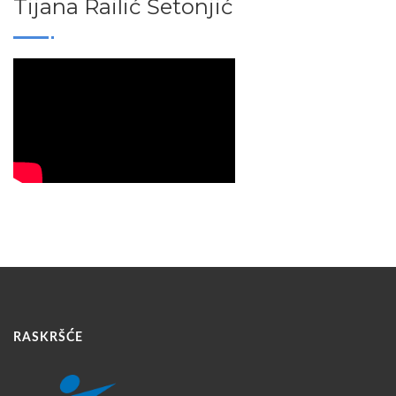
Tijana Railić Šetonjić
RASKRŠĆE