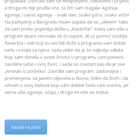
propadala. Osećala sam se neispunjeno, odbačeno i prljavo,
a droga mi nije pružila ono za čim sam tragala. Agonija,
agonija, i samo agonija – svaki dan, svako jutro, svako veče!
Na psihijatriji u Beogradu nisam uspela da se „skinem“ tako
da sam preko prijatelja došla u „Raskršće“. Kada sam ušla u
program nisam verovala da ću uspeti, ali uz pomoć osoblja
Raskršća i onih koji su već bili duže u programu sam dobila
nadu i ostala sa njima. Sada vidim da je to najbolja odluka
koju sam donela u svom životu! U programu sam ponovo
zavolela sebe i svoj život, i sada se osećam kao da je sve
„krenulo iz početka“. Završila sam program, zadovoljna i
promenjena, sa jasnim ciljevima u životu, želim da živim i da
uživam u ovoj slobodi koju sam dobila! Sada sam srećna, jer
nema više agonije, očaja, i droga mi više ne treba!
Nazad na priče