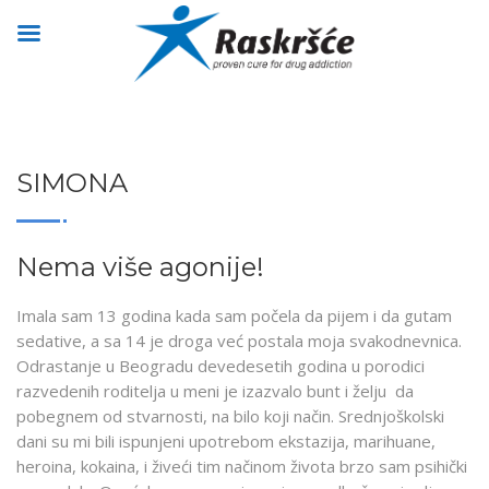
SIMONA
Nema više agonije!
Imala sam 13 godina kada sam počela da pijem i da gutam
sedative, a sa 14 je droga već postala moja svakodnevnica.
Odrastanje u Beogradu devedesetih godina u porodici
razvedenih roditelja u meni je izazvalo bunt i želju da
pobegnem od stvarnosti, na bilo koji način. Srednjoškolski
dani su mi bili ispunjeni upotrebom ekstazija, marihuane,
heroina, kokaina, i živeći tim načinom života brzo sam psihički