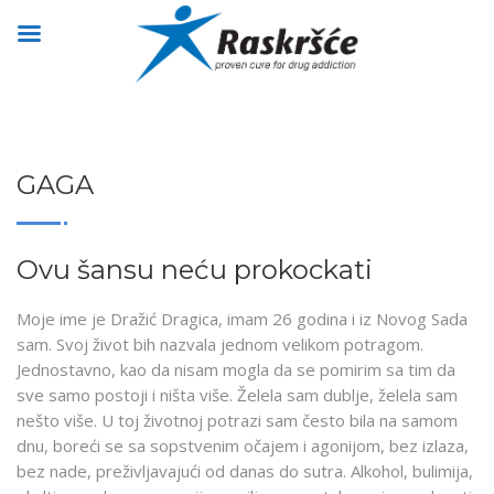
GAGA
Ovu šansu neću prokockati
Moje ime je Dražić Dragica, imam 26 godina i iz Novog Sada
sam. Svoj život bih nazvala jednom velikom potragom.
Jednostavno, kao da nisam mogla da se pomirim sa tim da
sve samo postoji i ništa više. Želela sam dublje, želela sam
nešto više. U toj životnoj potrazi sam često bila na samom
dnu, boreći se sa sopstvenim očajem i agonijom, bez izlaza,
bez nade, preživljavajući od danas do sutra. Alkohol, bulimija,