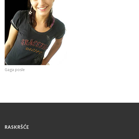
Gaga posle
RASKRŠĆE