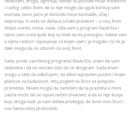
okultizam, droga, agresija, nasilje su postale moje vrednosti
i razlog zašto živim. Ali to nije moglo da uguši bol koji sam
osećala, novo jutro je donosilo novo beznađe, očaj i
depresiju. A onda se dešava totalni preokret – u moj život
dolazi svetlo, istina, nada. Ušla sam u program Raskršća i
tamo sam srela ljude koji su hteli da mi pomognu. Videla sam
u njima radost i ispunjenje za kojim sam i ja tragala i to mi je
dalo snagu da se izborim za svoj život.
Sada, posle završenog programa Raskršća, znam da sam
slobodna i da ne moram više da se drogiram. Sada imam
snagu u sebi da odlučujem, da idem ispravnim putem i imam
planove za budućnost. Moj pogled na život se potpuno
promenio. Nisam mogla da zamislim da ta praznina u meni
zaista može da se ispuni nečim stvarnim, a da to nije iluzija
koju droga nudi. Ja sam dobila privilegiju da živim novi život i
ovu šansu neću prokockati.